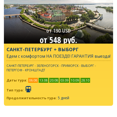
от 190 USD
от 548 руб.
САНКТ-ПЕТЕРБУРГ + ВЫБОРГ
Едем с комфортом НА ПОЕЗДЕ! ГАРАНТИЯ выезда!
САНКТ-ПЕТЕРБУРГ - ЗЕЛЕНОГОРСК - ПРИМОРСК - ВЫБОРГ -
ПЕТЕРГОФ - КРОНШТАДТ
Даты тура:
06.08
13.08
20.08
03.09
10.09
28.10
Тип тура:
5 дней
Продолжительность тура: