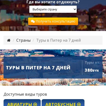
Где вы хотите отдохнуть?
Получить консультацию
Страны
Туры в Питер на 7 дней
Туры от:
ТУРЫ В ПИТЕР НА 7 ДНЕЙ
380
BYN
Доступные виды туров
АВИАТУРЫ
АВТОБУСНЫЕ