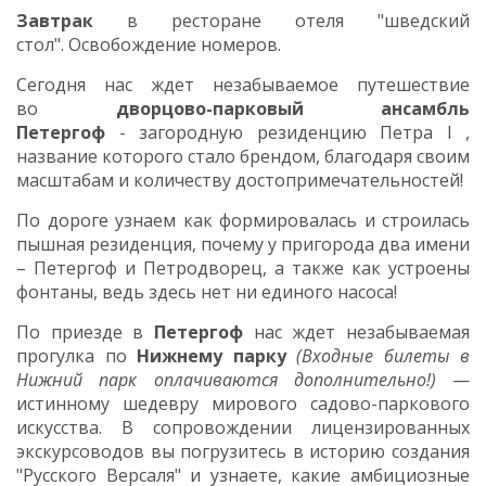
Завтрак
в ресторане отеля "шведский
стол". Освобождение номеров.
Сегодня нас ждет незабываемое путешествие
во
дворцово-парковый ансамбль
Петергоф
-
загородную резиденцию Петра
I
,
название которого стало брендом, благодаря своим
масштабам
и количеству достопримечательностей!
По дороге узнаем как
формировалась и
строилась
пышная резиденция, почему у пригорода два имени
– Петергоф и Петродворец,
а также как устроены
фонтаны, ведь здесь нет ни единого насоса!
По приезде в
Петергоф
нас ждет незабываемая
прогулка по
Нижнему парку
(Входные билеты в
Нижний парк оплачиваются дополнительно!)
—
истинному шедевру мирового садово-паркового
искусства. В сопровождении лицензированных
экскурсоводов вы погрузитесь в историю создания
"Русского Версаля" и узнаете, какие амбициозные