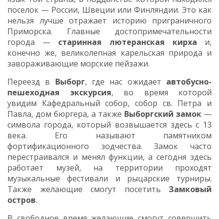
поселок — России, Швеции или Финляндии. Это как
нельзя лучше отражает историю приграничного
Приморска. Главные достопримечательности
города —
старинная лютеранская кирха
и,
конечно же, великолепная карельская природа и
завораживающие морские пейзажи.
Переезд в
Выборг
, где нас ожидает
автобусно-
пешеходная экскурсия
, во время которой
увидим
Кафедральный собор, собор св. Петра и
Павла, дом бюргера,
а также
Выборгский замок
—
символа города, который возвышается здесь с 13
века. Его называют памятником
фортификационного зодчества. Замок часто
перестраивался и менял функции, а сегодня здесь
работает музей, на территории проходят
музыкальные фестивали и рыцарские турниры.
Также желающие смогут посетить
Замковый
остров
.
В свободное время желающие смогут совершить