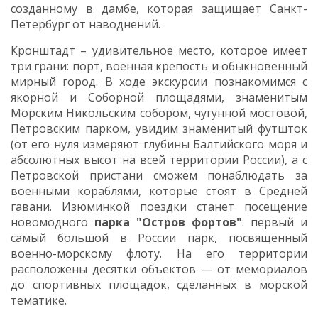
созданному в дамбе, которая защищает Санкт-
Петербург от наводнений.
Кронштадт – удивительное место, которое имеет
три грани: порт, военная крепость и обыкновенный
мирный город. В ходе экскурсии познакомимся с
якорной и Соборной площадями,
знаменитым
Морским Никольским собором,
чугунной мостовой,
Петровским парком, увидим знаменитый футшток
(от его нуля измеряют глубины Балтийского моря и
абсолютных высот на всей территории России), а с
Петровской пристани сможем понаблюдать за
военными кораблями, которые стоят в Средней
гавани. Изюминкой поездки станет посещение
новомодного
п
арка "Остров фортов"
:
первый и
самый большой в России парк, посвященный
военно-морскому флоту. На его территории
расположены десятки объектов — от мемориалов
до спортивных площадок, сделанных в морской
тематике.