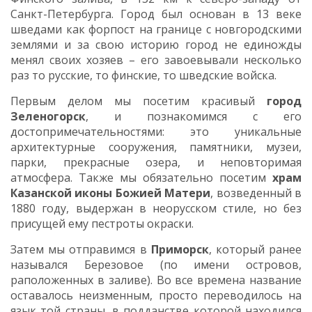
Санкт-Петербурга. Город был основан в 13 веке
шведами как форпост на границе с новгородскими
землями и за свою историю город не единожды
менял своих хозяев – его завоевывали несколько
раз то русские, то финские, то шведские войска.
Первым делом мы посетим красивый
город
Зеленогорск
, и познакомимся с его
достопримечательностями:
это уникальные
архитектурные сооружения, памятники, музеи,
парки, прекрасные озера, и неповторимая
атмосфера.
Также мы обязательно посетим
храм
Казанской иконы Божией Матери
, возведенный в
1880 году, выдержан в неорусском стиле, но без
присущей ему пестроты окраски.
Затем мы отправимся в
Приморск
, который ранее
назывался Березовое (по имени островов,
раположенных в заливе). Во все времена название
оставалось неизменным, просто переводилось на
язык той страны, в подданстве которой находился