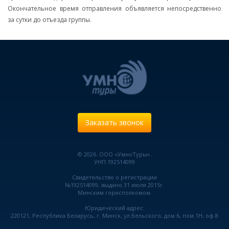
Окончательное время отправления объявляется непосредственно
за сутки до отъезда группы.
Заказать звонок
© 2026. ООО «УмноТуры».
УНП 192514099
Свидетельство о регистрации
№192514099, выдано 31 июля 2015г.
Минским горисполкомом.
Юридический адрес:
220121, Республика Беларусь, г. Минск, ул.Бельского, дом 6, пом.1Н, оф.8