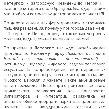
Петергоф
-
загородную резиденцию Петра
I
,
название которого стало брендом, благодаря своим
масштабам
и количеству достопримечательностей!
По дороге узнаем как
формировалась и
строилась
пышная резиденция, почему у пригорода два имени
– Петергоф и Петродворец,
а также как устроены
фонтаны, ведь здесь нет ни единого насоса!
По приезде в
Петергоф
нас ждет незабываемая
прогулка по
Нижнему парку
(Входные билеты в
Нижний парк оплачиваются дополнительно!)
—
истинному шедевру мирового садово-паркового
искусства. В сопровождении лицензированных
экскурсоводов вы погрузитесь в историю создания
"Русского Версаля" и узнаете, какие амбициозные
цели преследовал Пётр I при строительстве этого
приморского великолепия, как пристрастия
императоров и императриц отразились на
внешнем облике дворца и парка; как царь любил
шутить над напудренными гостями; что