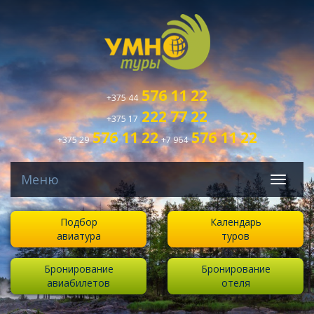
576 11 22
+375 44
222 77 22
+375 17
576 11 22
576 11 22
+375 29
+7 964
Меню
Подбор
Календарь
авиатура
туров
Бронирование
Бронирование
авиабилетов
отеля