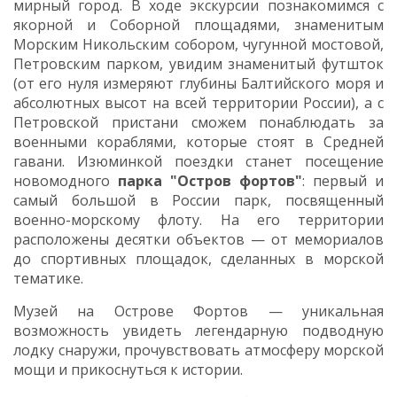
мирный город. В ходе экскурсии познакомимся с
якорной и Соборной площадями,
знаменитым
Морским Никольским собором,
чугунной мостовой,
Петровским парком, увидим знаменитый футшток
(от его нуля измеряют глубины Балтийского моря и
абсолютных высот на всей территории России), а с
Петровской пристани сможем понаблюдать за
военными кораблями, которые стоят в Средней
гавани. Изюминкой поездки станет посещение
новомодного
п
арка "Остров фортов"
:
первый и
самый большой в России парк, посвященный
военно-морскому флоту. На его территории
расположены десятки объектов — от мемориалов
до спортивных площадок, сделанных в морской
тематике.
Музей на Острове Фортов — уникальная
возможность увидеть легендарную подводную
лодку снаружи, прочувствовать атмосферу морской
мощи и прикоснуться к истории.