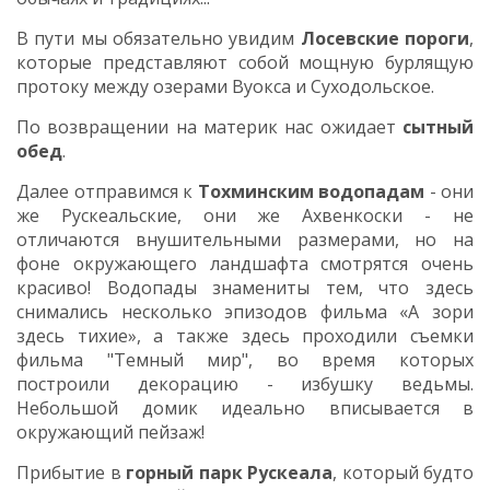
В пути мы обязательно увидим
Лосевские пороги
,
которые представляют собой мощную бурлящую
протоку между озерами Вуокса и Суходольское.
По возвращении на материк нас ожидает
сытный
обед
.
Далее отправимся к
Тохминским водопадам
- они
же Рускеальские, они же Ахвенкоски - не
отличаются внушительными размерами, но на
фоне окружающего ландшафта смотрятся очень
красиво! Водопады знамениты тем, что здесь
снимались несколько эпизодов фильма «А зори
здесь тихие», а также здесь проходили съемки
фильма "Темный мир", во время которых
построили декорацию - избушку ведьмы.
Небольшой домик идеально вписывается в
окружающий пейзаж!
Прибытие в
горный парк Рускеала
, который
будто