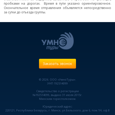
пробками на дорогах. Время в пути указано ориентировочное.
Окончательное время отправления объявляется непосредственно
за сутки до отъезда группы.
Заказать звонок
© 2026. ООО «УмноТуры».
УНП 192514099
Свидетельство о регистрации
№192514099, выдано 31 июля 2015г.
Минским горисполкомом.
Юридический адрес:
220121, Республика Беларусь, г. Минск, ул.Бельского, дом 6, пом.1Н, оф.8