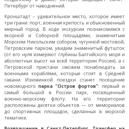
Петербург от наводнений.
Кронштадт – удивительное место, которое имеет
три грани: порт, военная крепость и обыкновенный
мирный город. В ходе экскурсии познакомимся с
якорной и Соборной площадями, знаменитым
Морским Никольским собором, чугунной мостовой,
Петровским парком, увидим знаменитый футшток
(от его нуля измеряют глубины Балтийского моря и
абсолютных высот на всей территории России), а с
Петровской пристани сможем понаблюдать за
военными кораблями, которые стоят в Средней
гавани. Изюминкой поездки станет посещение
новомодного
парка "Остров фортов"
: первый и
самый большой в России парк, посвященный
военно-морскому флоту. На его территории
расположены десятки объектов — от мемориалов
до спортивных площадок, сделанных в морской
тематике.
Возвращение в Санкт-Петербург
.
Трансфер на