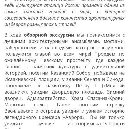
ведь культурная столица России признана одним из
самых красивых городов в мире, в котором
сосредоточено большое количество архитектурных
шедевров разных эпох и стилей!
В ходе
обзорной экскурсии
мы познакомимся с
лучшими архитектурными ансамблями, мостами,
набережными и площадями, которые заслуженно
пользуются славой во всем мире! Проедем по
оживлённому Невскому проспекту, где каждое
здание – памятник культуры с удивительной
историей, посетим Казанский Собор, побываем на
Исаакиевской площади, у зданий Сената и Синода,
прогуляемся к памятнику Петру I («Медный
всадник»), увидим Дворцовую площадь, Зимний
дворец, Адмиралтейство, Храм Спаса-на-Крови,
Марсово поле... Также посетим стрелку
Васильевского острова, увидим и узнаем историю
легендарного крейсера «Аврора»... Вы не только
увидите лучшие достопримечательности