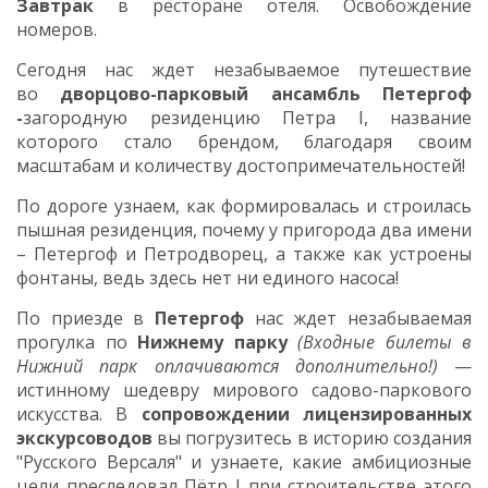
Завтрак
в ресторане отеля. Освобождение
номеров.
Сегодня нас ждет незабываемое путешествие
во
дворцово-парковый ансамбль
Петергоф
-
загородную резиденцию Петра I, название
которого стало брендом, благодаря своим
масштабам и количеству достопримечательностей!
По дороге узнаем, как формировалась и строилась
пышная резиденция, почему у пригорода два имени
– Петергоф и Петродворец, а также как устроены
фонтаны, ведь здесь нет ни единого насоса!
По приезде в
Петергоф
нас ждет незабываемая
прогулка по
Нижнему парку
(Входные билеты в
Нижний парк оплачиваются дополнительно!)
—
истинному шедевру мирового садово-паркового
искусства. В
сопровождении лицензированных
экскурсоводов
вы погрузитесь в историю создания
"Русского Версаля" и узнаете, какие амбициозные
цели преследовал Пётр I при строительстве этого