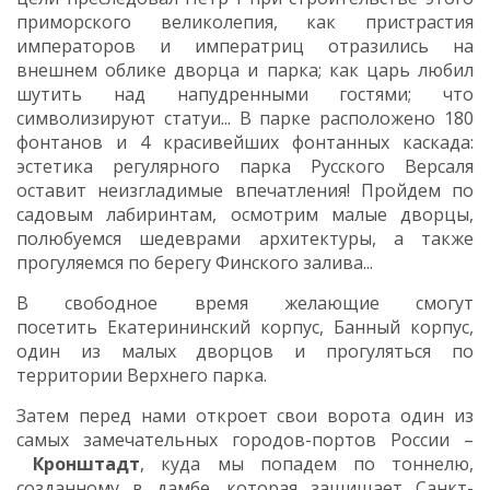
приморского великолепия, как пристрастия
императоров и императриц отразились на
внешнем облике дворца и парка; как царь любил
шутить над напудренными гостями; что
символизируют статуи... В парке расположено 180
фонтанов и 4 красивейших фонтанных каскада:
эстетика регулярного парка Русского Версаля
оставит неизгладимые впечатления! Пройдем по
садовым лабиринтам, осмотрим малые дворцы,
полюбуемся шедеврами архитектуры, а также
прогуляемся по берегу Финского залива...
В свободное время желающие смогут
посетить Екатерининский корпус, Банный корпус,
один из малых дворцов и прогуляться по
территории Верхнего парка.
Затем перед нами откроет свои ворота один из
самых замечательных городов-портов России –
Кронштадт
, куда мы попадем по тоннелю,
созданному в дамбе, которая защищает Санкт-