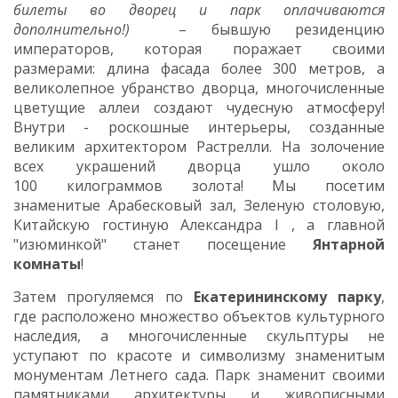
билеты во дворец и парк оплачиваются
дополнительно!)
– бывшую резиденцию
императоров, которая поражает своими
размерами: длина фасада более 300 метров, а
великолепное убранство дворца, многочисленные
цветущие аллеи создают чудесную атмосферу!
Внутри - роскошные интерьеры, созданные
великим архитектором Растрелли. На золочение
всех украшений дворца ушло около
100 килограммов золота! Мы посетим
знаменитые Арабесковый зал, Зеленую столовую,
Китайскую гостиную Александра I , а главной
"изюминкой" станет посещение
Янтарной
комнаты
!
Затем прогуляемся по
Екатерининскому парку
,
где расположено множество объектов культурного
наследия, а многочисленные скульптуры не
уступают по красоте и символизму знаменитым
монументам Летнего сада. Парк знаменит своими
памятниками архитектуры и живописными