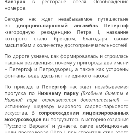
Завтрак
в ресторане отеля. Освобождение
номеров.
Сегодня нас ждет незабываемое путешествие
во
дворцово-парковый ансамбль
Петергоф
-
загородную резиденцию Петра I, название
которого стало брендом, благодаря своим
масштабам и количеству достопримечательностей!
По дороге узнаем, как формировалась и строилась
пышная резиденция, почему у пригорода два имени
– Петергоф и Петродворец, а также как устроены
фонтаны, ведь здесь нет ни единого насоса!
По приезде в
Петергоф
нас ждет незабываемая
прогулка по
Нижнему парку
(Входные билеты в
Нижний парк оплачиваются дополнительно!)
—
истинному шедевру мирового садово-паркового
искусства. В
сопровождении лицензированных
экскурсоводов
вы погрузитесь в историю создания
"Русского Версаля" и узнаете, какие амбициозные
цели преследовал Пётр I при строительстве этого