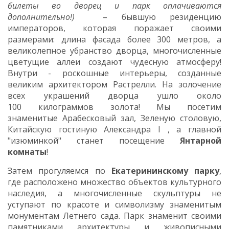
билеты во дворец и парк оплачиваются
дополнительно!)
– бывшую резиденцию
императоров, которая поражает своими
размерами: длина фасада более 300 метров, а
великолепное убранство дворца, многочисленные
цветущие аллеи создают чудесную атмосферу!
Внутри - роскошные интерьеры, созданные
великим архитектором Растрелли. На золочение
всех украшений дворца ушло около
100 килограммов золота! Мы посетим
знаменитые Арабесковый зал, Зеленую столовую,
Китайскую гостиную Александра I , а главной
"изюминкой" станет посещение
Янтарной
комнаты
!
Затем прогуляемся по
Екатерининскому парку
,
где расположено множество объектов культурного
наследия, а многочисленные скульптуры не
уступают по красоте и символизму знаменитым
монументам Летнего сада. Парк знаменит своими
памятниками архитектуры и живописными