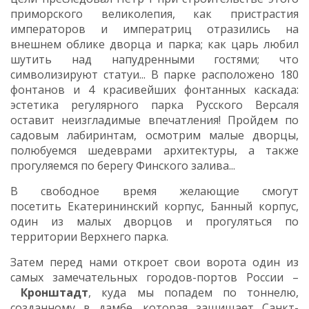
приморского великолепия, как пристрастия
императоров и императриц отразились на
внешнем облике дворца и парка; как царь любил
шутить над напудренными гостями; что
символизируют статуи... В парке расположено 180
фонтанов и 4 красивейших фонтанных каскада:
эстетика регулярного парка Русского Версаля
оставит неизгладимые впечатления! Пройдем по
садовым лабиринтам, осмотрим малые дворцы,
полюбуемся шедеврами архитектуры, а также
прогуляемся по берегу Финского залива...
В свободное время желающие смогут
посетить Екатерининский корпус, Банный корпус,
один из малых дворцов и прогуляться по
территории Верхнего парка.
Затем перед нами откроет свои ворота один из
самых замечательных городов-портов России –
Кронштадт
, куда мы попадем по тоннелю,
созданному в дамбе, которая защищает Санкт-