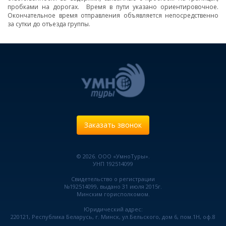
пробками на дорогах. Время в пути указано ориентировочное.
Окончательное время отправления объявляется непосредственно
за сутки до отъезда группы.
Заказать звонок
© 2026. ООО «УмноТуры».
УНП 192514099
Свидетельство о регистрации
№192514099, выдано 31 июля 2015г.
Минским горисполкомом.
Юридический адрес:
220121, Республика Беларусь, г. Минск, ул.Бельского, дом 6, пом.1Н, оф.8