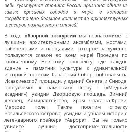
ведь культурная столица России признана одним из
самых красивых городов в мире, в котором
сосредоточено большое количество архитектурных
шедевров разных эпох и стилей!
В ходе
обзорной экскурсии
мы познакомимся с
лучшими архитектурными ансамблями, мостами,
набережными и площадями, которые заслуженно
пользуются славой во всем мире! Проедем по
оживлённому Невскому проспекту, где каждое
здание – памятник культуры с удивительной
историей, посетим Казанский Собор, побываем на
Исаакиевской площади, у зданий Сената и Синода,
прогуляемся к памятнику Петру I («Медный
всадник»), увидим Дворцовую площадь, Зимний
дворец, Адмиралтейство, Храм Спаса-на-Крови,
Марсово поле... Также посетим стрелку
Васильевского острова, увидим и узнаем историю
легендарного крейсера «Аврора»... Вы не только
увидите лучшие достопримечательности