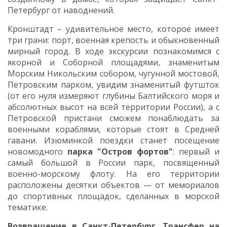
Петербург от наводнений.
Кронштадт – удивительное место, которое имеет
три грани: порт, военная крепость и обыкновенный
мирный город. В ходе экскурсии познакомимся с
якорной и Соборной площадями, знаменитым
Морским Никольским собором, чугунной мостовой,
Петровским парком, увидим знаменитый футшток
(от его нуля измеряют глубины Балтийского моря и
абсолютных высот на всей территории России), а с
Петровской пристани сможем понаблюдать за
военными кораблями, которые стоят в Средней
гавани. Изюминкой поездки станет посещение
новомодного
парка "Остров фортов"
: первый и
самый большой в России парк, посвященный
военно-морскому флоту. На его территории
расположены десятки объектов — от мемориалов
до спортивных площадок, сделанных в морской
тематике.
Возвращение в Санкт-Петербург
.
Трансфер на